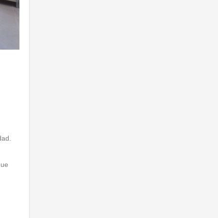
dad.
que