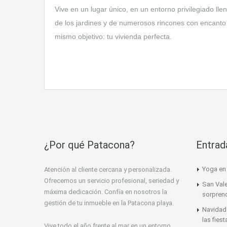
Vive en un lugar único, en un entorno privilegiado lle
de los jardines y de numerosos rincones con encanto
mismo objetivo: tu vivienda perfecta.
¿Por qué Patacona?
Entrad
Yoga en 
Atención al cliente cercana y personalizada.
Ofrecemos un servicio profesional, seriedad y
San Vale
máxima dedicación. Confía en nosotros la
sorprend
gestión de tu inmueble en la Patacona playa.
Navidad 
las fiest
Vive todo el año frente al mar en un entorno