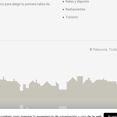
Relax y deporte
os para elegir tu primera tabla de
Restaurantes
Turismo
© Patacona. Todo
 cookies para mejorar la experiencia de navegación y uso de la web.
Acept